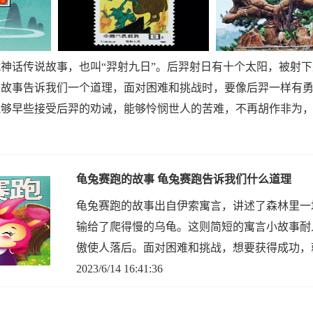
神话传说故事，也叫“羿射九日”。后羿射日有十个太阳，被射
的故事告诉我们一个道理，面对困难和挑战时，要像后羿一样有
能够早些接受后羿的劝诫，能够怜悯世人的苦难，不再胡作非为
龟兔赛跑的故事 龟兔赛跑告诉我们什么道理
龟兔赛跑的故事出自伊索寓言，讲述了森林里一
输给了爬得慢的乌龟。这则简短的寓言小故事耐
傲使人落后。面对困难和挑战，想要获得成功，
2023/6/14 16:41:36