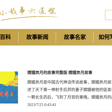
百科
故事新闻
故事名家
如何
嫦娥奔月的故事完整版 嫦娥奔月故事
嫦娥奔月是中国古代神话传说故事，嫦娥奔月故
述了天下第一神射手后羿的妻子嫦娥被他的徒弟
一颗长生药后，飞到了月宫的事情。嫦娥奔月的
之心不可无。
2023/7/25 0:43:41