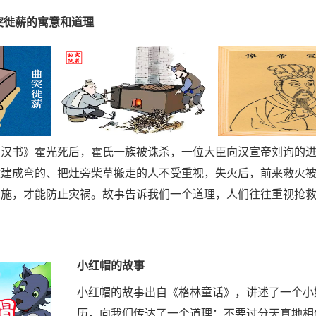
突徙薪的寓意和道理
汉书》霍光死后，霍氏一族被诛杀，一位大臣向汉宣帝刘询的进
改建成弯的、把灶旁柴草搬走的人不受重视，失火后，前来救火
措施，才能防止灾祸。故事告诉我们一个道理，人们往往重视抢
小红帽的故事
小红帽的故事出自《格林童话》，讲述了一个小
历，向我们传达了一个道理：不要过分天真地相