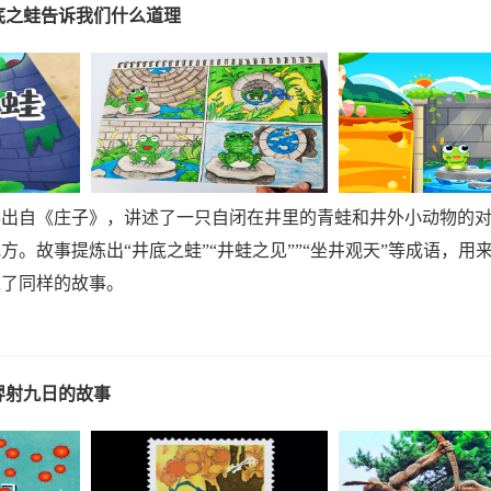
底之蛙告诉我们什么道理
事出自《庄子》，讲述了一只自闭在井里的青蛙和井外小动物的
方。故事提炼出“井底之蛙”“井蛙之见””“坐井观天”等成语，
述了同样的故事。
羿射九日的故事