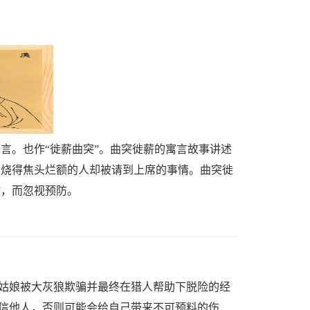
言。也作“徙薪曲突”。曲突徙薪的寓言故事讲述
被烧得焦头烂额的人却被请到上席的事情。曲突徙
救，而忽视预防。
姑娘被大灰狼欺骗并最终在猎人帮助下脱险的经
信他人，否则可能会给自己带来不可预料的伤