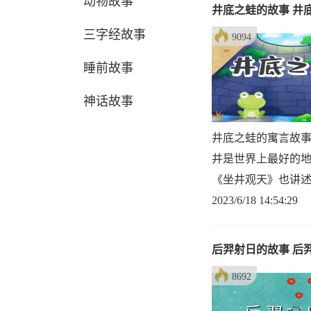
动物故事
井底之蛙的故事 井
三字经故事
9094
睡前故事
神话故事
井底之蛙的寓言故
井是世界上最好的地
《坐井观天》也讲
2023/6/18 14:54:29
后羿射日的故事 后
8692