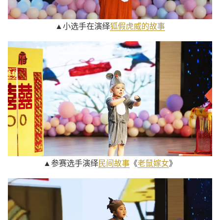
▲小选手在演绎
狐假虎威的故事
▲参赛选手演绎
民间故事
《
老鼠嫁女
》