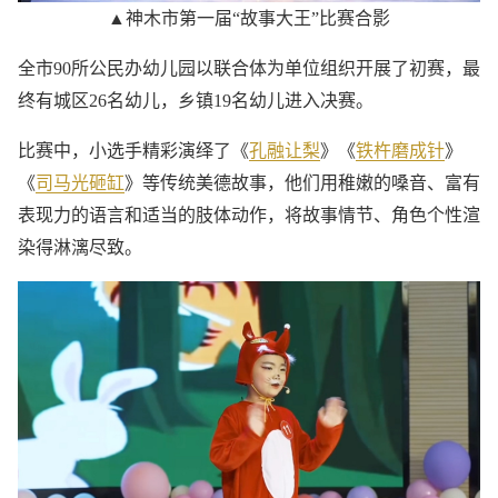
▲神木市第一届“故事大王”比赛合影
全市90所公民办幼儿园以联合体为单位组织开展了初赛，最
终有城区26名幼儿，乡镇19名幼儿进入决赛。
比赛中，小选手精彩演绎了《
孔融让梨
》《
铁杵磨成针
》
《
司马光砸缸
》等传统美德故事，他们用稚嫩的嗓音、富有
表现力的语言和适当的肢体动作，将故事情节、角色个性渲
染得淋漓尽致。