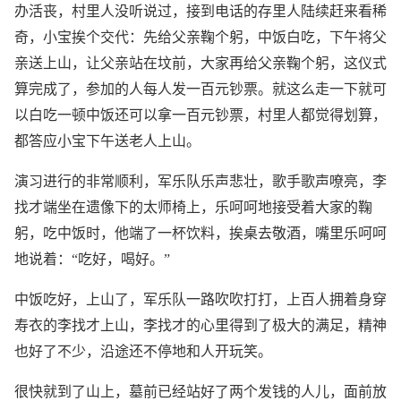
办活丧，村里人没听说过，接到电话的存里人陆续赶来看稀
奇，小宝挨个交代：先给父亲鞠个躬，中饭白吃，下午将父
亲送上山，让父亲站在坟前，大家再给父亲鞠个躬，这仪式
算完成了，参加的人每人发一百元钞票。就这么走一下就可
以白吃一顿中饭还可以拿一百元钞票，村里人都觉得划算，
都答应小宝下午送老人上山。
演习进行的非常顺利，军乐队乐声悲壮，歌手歌声嘹亮，李
找才端坐在遗像下的太师椅上，乐呵呵地接受着大家的鞠
躬，吃中饭时，他端了一杯饮料，挨桌去敬酒，嘴里乐呵呵
地说着：“吃好，喝好。”
中饭吃好，上山了，军乐队一路吹吹打打，上百人拥着身穿
寿衣的李找才上山，李找才的心里得到了极大的满足，精神
也好了不少，沿途还不停地和人开玩笑。
很快就到了山上，墓前已经站好了两个发钱的人儿，面前放