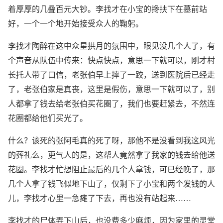
着厚厚的几叠百元大钞。李找才在小宝的搀扶下在墓前站
好，一个一个地开始接受众人的鞠躬。
李找才陶醉在这中众星拱月的氛围中，眼见没几个人了，有
个声音从队伍中传来：快点快点，意思一下就可以，刚才村
长托人带了口信，老张伯早上摔了一跤，送到医院后已经走
了，老张伯家是真丧，这里是假伤，意思一下就可以了，别
人都拿了钱去给老张伯买花圈了，我们也要赶紧去，不然连
花圈都给他们买光了。
什么？该死的张阿毛真的死了呀，那他不是没看到我这风光
的葬礼么，更气人的是，这帮人竟然拿了我家的钱去给他送
花圈。李找才忙想阻止最后的几个人拿钱，可已经晚了，那
几个人拿了钱飞似地下山了，仅剩下了小宝和两个发钱的人
儿，李找才心里一急瘫了下去，再也没有站起来……
李找才的尸体弄下山后，也没费多少麻烦，因为家里的灵堂