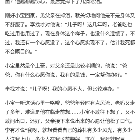
面？他越想越伤心，最后竟掉下了几滴老泪。
刚好小宝回家，见父亲在掉泪，就关切地问他是不是身体又
不舒服了。李找才对他说：“儿子呀！这几年呀，老爸吃也
吃过用也用过了，现在身体这个样子，也没什么遗憾了，不
过，我还有一个心愿没了，这个心愿实现不了，估计我死都
不会瞑目的。”
小宝虽然是个土豪，对父亲还是比较孝顺的，他说：“爸
爸，你有什么心愿你说，我有的是钱，一定帮你办好。”
李找才说：“儿子呀！我的心愿不大，但比较难办。”
小宝一听这话心里一咯噔，爸爸年轻时有点风流，老妈又走
了多年，难道是他在临走前想……小宝不敢往下想了，又不
敢问出口，还好，父亲接下来说出来的心愿让他松了口气。
李有才说“我呀，就想看看自己的葬礼有多少风光，有多少
人送我上山，多少人在我坟前鞠躬，这样，我死就瞑目