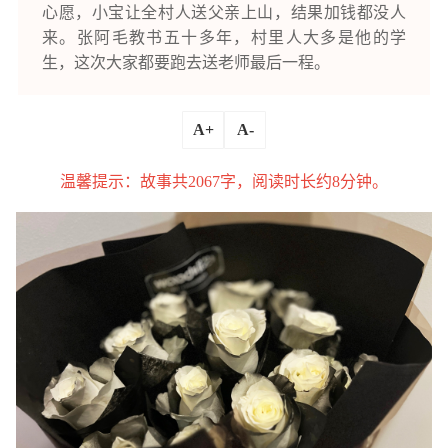
心愿，小宝让全村人送父亲上山，结果加钱都没人
来。张阿毛教书五十多年，村里人大多是他的学
生，这次大家都要跑去送老师最后一程。
A+
A-
温馨提示：故事共2067字，阅读时长约8分钟。