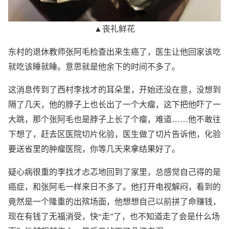
▲丧礼鲜花
东村的退休教师张阿毛检查出来生癌了，医生让他回家该吃
就吃该睡就睡。意思就是他余下的时间不多了。
这消息传到了西村李找才的耳朵里，开始还没在意，没想到
隔了几天，他的脖子上也长出了一个大瘤，这下把他吓了一
大跳，那个张阿毛也是脖子上长了个瘤，难道……他不敢往
下想了，赶去区医院切片化验，医生做了切片告诉他，化验
要送省里的肿瘤医院，你等几天来拿结果好了。
疑心病很重的李找才忐忑地回到了家里，总感觉自己得的是
癌症，和张阿毛一样来日不多了。他打开电视解闷，看到的
竟然是一个隆重的出殡场面，他想想自己以前拼了命赚钱，
现在有钱了无福消受，快“走”了，也不知道走了会是什么场