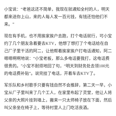
小宝说：“老爸这还不简单，我现在就通知全村的人，明天
都来送你上山，来的人每人发一百元钱，有钱还怕他们不
来。”
现在有手机，也不用挨家挨户去跑，打个电话就行，可小宝
约了几个朋友急着要去KTV，他想了想打了个电话给在自
己厂子里干活的阿二，让他帮着挨家挨户打电话通知，阿二
嗯嗯啊啊地说：“小宝老板，那么多电话要我打，这电话费
很贵的。”小宝不耐烦地回了句，“明天到财务处去领100元
的电话费补贴”。说完挂了电话，开着车去KTV了。
军乐队和乡村歌手只要有钱自然不会推辞，第二天一早，小
宝从厂子里叫来了几个工人，在家里布起了灵堂，他让人将
父亲的大照片挂到墙上，搬来一只太师椅子放在下面，然后
叫父亲坐在椅子上，等待村里人上门吃活丧酒。