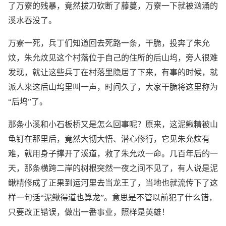
了万寮的残暴，竟然拔刀砍断了藤蔓，万寮一下就被汹涌的
溪水吞没了。
万寮一死，兵丁们知道回去死路一条，干脆，投奔了朱允
炆，朱允炆见这个村落位于自己的住所的后山坞，旁人很难
发现，就让这些兵丁在村落里隐居了下来，有事的时候，就
派人来这后山坞里叫一声，时间久了，大家干脆将这里称为
“后坞”了。
那条小溪和小石板桥又是怎么回事呢？原来，这泥鳅精被山
龟钉在那里后，竟然大彻大悟、潜心修行，它见朱允炆有
难，就用身子撑开了溪道，救了朱允炆一命。几百年后的一
天，那条横跨二岸的树根突然一夜之间不见了，有人说是泥
鳅精修成了正果到运河里去当龙王了，当地也就流传下了这
样一句话“泥鳅得道也算龙”。意思是不管以前犯了什么错，
只要改正错误，做出一番事业，照样是英雄！