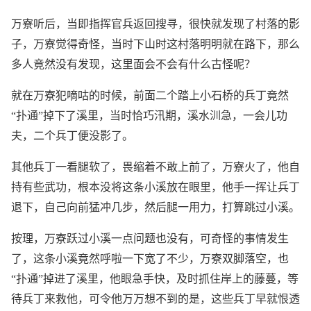
万寮听后，当即指挥官兵返回搜寻，很快就发现了村落的影
子，万寮觉得奇怪，当时下山时这村落明明就在路下，那么
多人竟然没有发现，这里面会不会有什么古怪呢？
就在万寮犯嘀咕的时候，前面二个踏上小石桥的兵丁竟然
“扑通”掉下了溪里，当时恰巧汛期，溪水汌急，一会儿功
夫，二个兵丁便没影了。
其他兵丁一看腿软了，畏缩着不敢上前了，万寮火了，他自
持有些武功，根本没将这条小溪放在眼里，他手一挥让兵丁
退下，自己向前猛冲几步，然后腿一用力，打算跳过小溪。
按理，万寮跃过小溪一点问题也没有，可奇怪的事情发生
了，这条小溪竟然呼啦一下宽了不少，万寮双脚落空，也
“扑通”掉进了溪里，他眼急手快，及时抓住岸上的藤蔓，等
待兵丁来救他，可令他万万想不到的是，这些兵丁早就恨透