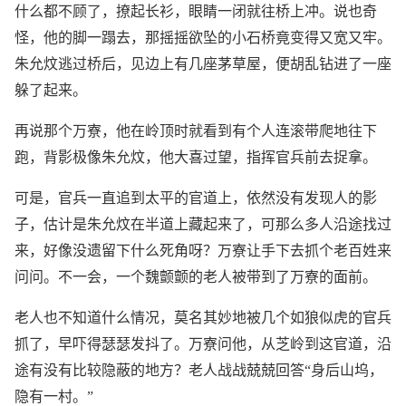
什么都不顾了，撩起长衫，眼睛一闭就往桥上冲。说也奇
怪，他的脚一蹋去，那摇摇欲坠的小石桥竟变得又宽又牢。
朱允炆逃过桥后，见边上有几座茅草屋，便胡乱钻进了一座
躲了起来。
再说那个万寮，他在岭顶时就看到有个人连滚带爬地往下
跑，背影极像朱允炆，他大喜过望，指挥官兵前去捉拿。
可是，官兵一直追到太平的官道上，依然没有发现人的影
子，估计是朱允炆在半道上藏起来了，可那么多人沿途找过
来，好像没遗留下什么死角呀？万寮让手下去抓个老百姓来
问问。不一会，一个魏颤颤的老人被带到了万寮的面前。
老人也不知道什么情况，莫名其妙地被几个如狼似虎的官兵
抓了，早吓得瑟瑟发抖了。万寮问他，从芝岭到这官道，沿
途有没有比较隐蔽的地方？老人战战兢兢回答“身后山坞，
隐有一村。”