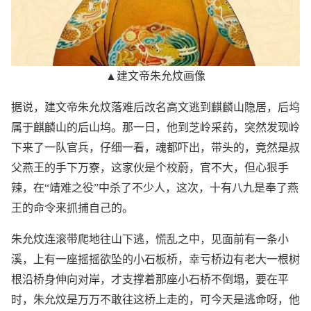
▲建文帝朱允炆画像
据说，建文帝朱允炆落难后改名高文逃到麒麟山隐居，后坞
属于麒麟山的后山坞。那一日，他到芝岭采药，突然发现岭
下来了一队官兵，仔细一看，魂都吓出，带头的，竟然是叔
父燕王的手下万寮，这家伙是个校蔚，官不大，但心狠手
辣，在“靖难之役”中杀了不少人，这次，十有八九是奉了燕
王的命令来抓捕自己的。
朱允炆连滚带爬地往山下逃，慌乱之中，见面前有一条小
溪，上有一座摇摇欲坠的小石板桥，幸亏桥边有老大一根树
根沿桥身伸向对岸，才支撑着那座小石桥不倒塌，要在平
时，朱允炆是万万不敢往这桥上走的，可今天是逃命呀，他