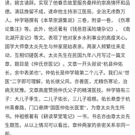
诱，婉言请辞。实现了他眷恋故里服务桑梓的崇高情怀和品
德。清廷挽留不成，遂命他主持浙江医局，全治无虑数万
人。仲学辂撰有《本草崇源集说》三卷，附录一卷，《伤寒
论集注》等。此外，他还著有《钱邑苕溪险塘杂记》、《南
北湖开浚记》等文。表现了他对家乡水利事业的高度关心。
国学大师章太炎先生与仲家是姑表亲。两家人频繁往来走
动，互相切磋医术。太炎先生在民国九年八月写过一篇文
章，题目是《仲氏世医记》。文章一开头就说“杭县仲佑
长，余中表弟也”。仲佑长是仲学辂第二个儿子。我们从“世
医”二字即可理解，佑长继父风，亦善医，尤精伤寒论，治
病无犹豫。文章高度赞扬仲氏父子的精湛医技。仲学辂有三
子：大儿子季生，二儿子佑长，三儿子祖根。佑长悬壶于杭
州青春路，门口悬牌“国医仲佑长医室”，为章太炎先生所
书。仲祖根著有《耕读草堂笔记》一书，书名亦由章太炎先
生题签。从以上情况可以看出，章仲两家的亲密关系非同一
般。