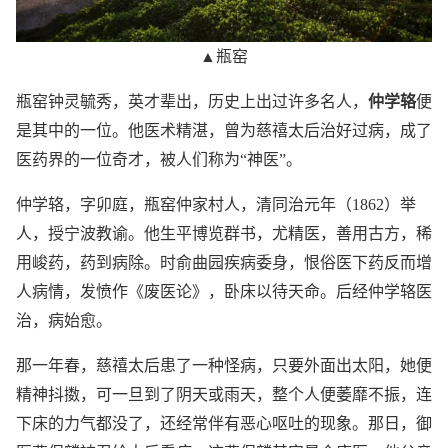
▲瓶窑
瓶窑钟灵毓秀，英才辈出，历史上出过许多名人，
仲学辂
便
是其中的一位。他医术精湛，曾为慈禧太后治好过病，成了
医药界的一位奇才，被人们称为“神医”。
仲学辂，字卯庭，瓶窑仲家村人，清同治元年（1862）举
人，授宁波教谕。他生平博览群书，尤精医，善用古方，稀
用峻药，药到病除。时俞曲园疾病委身，恨俗医下药反而增
人病情，发愤作《废医论》，卧床以待天命。后经仲学辂医
治，病始愈。
那一年春，慈禧太后患了一种怪病，只要外面出太阳，她便
精神抖擞，可一旦到了阴天或雨天，整个人便萎靡不振，连
下床的力气都没了，还经常伴有恶心呕吐的现象。那日，御