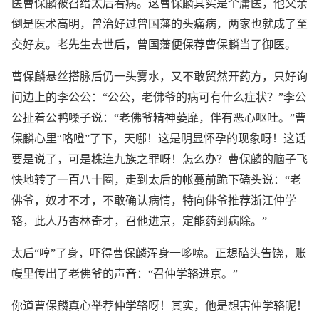
医曹保麟被召给太后看病。这曹保麟其实是个庸医，他父亲
倒是医术高明，曾治好过曾国藩的头痛病，两家也就成了至
交好友。老先生去世后，曾国藩便保荐曹保麟当了御医。
曹保麟悬丝搭脉后仍一头雾水，又不敢贸然开药方，只好询
问边上的李公公：“公公，老佛爷的病可有什么症状？”李公
公扯着公鸭嗓子说：“老佛爷精神萎靡，伴有恶心呕吐。”曹
保麟心里“咯噔”了下，天哪！这是明显怀孕的现象呀！这话
要是说了，可是株连九族之罪呀！怎么办？曹保麟的脑子飞
快地转了一百八十圈，走到太后的帐蔓前跪下磕头说：“老
佛爷，奴才不才，不敢确认病情，特向佛爷推荐浙江仲学
辂，此人乃杏林奇才，召他进京，定能药到病除。”
太后“哼”了身，吓得曹保麟浑身一哆嗦。正想磕头告饶，账
幔里传出了老佛爷的声音：“召仲学辂进京。”
你道曹保麟真心举荐仲学辂呀！其实，他是想害仲学辂呢！