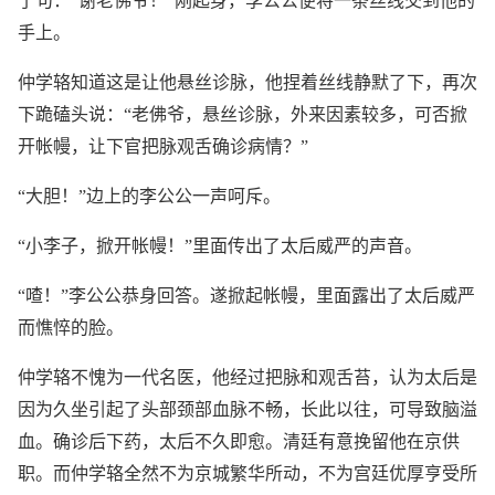
了句：“谢老佛爷！”刚起身，李公公便将一条丝线交到他的
手上。
仲学辂知道这是让他悬丝诊脉，他捏着丝线静默了下，再次
下跪磕头说：“老佛爷，悬丝诊脉，外来因素较多，可否掀
开帐幔，让下官把脉观舌确诊病情？”
“大胆！”边上的李公公一声呵斥。
“小李子，掀开帐幔！”里面传出了太后威严的声音。
“喳！”李公公恭身回答。遂掀起帐幔，里面露出了太后威严
而憔悴的脸。
仲学辂不愧为一代名医，他经过把脉和观舌苔，认为太后是
因为久坐引起了头部颈部血脉不畅，长此以往，可导致脑溢
血。确诊后下药，太后不久即愈。清廷有意挽留他在京供
职。而仲学辂全然不为京城繁华所动，不为宫廷优厚亨受所