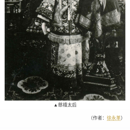
▲慈禧太后
（作者：
徐永革
）