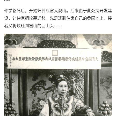
仲学辂死后，开始归葬瓶窑大观山。后来由于此处搞开发建
设，让仲家把坟墓迁移。先是迁到仲家自己的桑园地上，接
着又将坟迁到窑山的西山头……