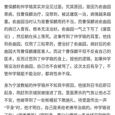
曹保麟和仲学辂其实并没见过面，究其原因，是因为俞曲园
患病，找曹保麟治疗，没想到，被这庸医一治，病情越来越
重。俞曲园当时认为是曹保麟用药不当，而曹保麟说俞曲园
的病已入膏肓，根本无法治好。俞曲园一气之下写了《废医
论》，然后躺在床上等死。这事传到了仲学辂的耳里，他找
到俞曲园，仅用了三帖草药，便治好了俞曲园，病好后的俞
曲园大骂曹保麟庸医害人。而这个曹保麟不但不反省自己的
医术，反而迁怒到了仲学辂的身上，按他的逻辑，如果仲学
辂没治好俞曲园，自己也不会被骂了。这次太后有孕了，不
管仲学辂能不能治好，都将性命不保。
身为宁波教瑜的仲学辂并不知其中原因，他接到召书后即日
起身，刚赶到京城就被接进了宫。里面萧杀的气氛让他忐忑
不安，他被带到了一处帐幔前下跪施礼，待里面传出一声
“平身”时，他才明白，自己是来给老佛爷治病的。仲学辂说