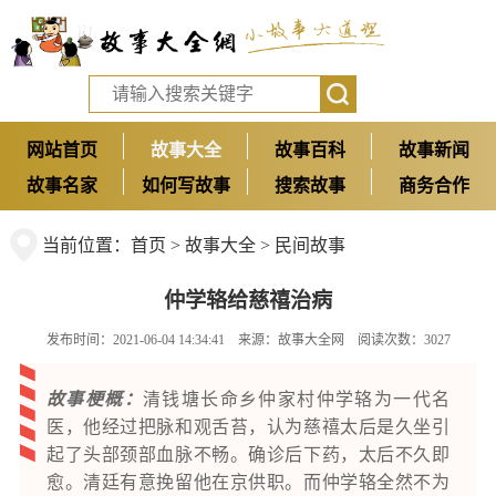
网站首页
故事大全
故事百科
故事新闻
故事名家
如何写故事
搜索故事
商务合作
当前位置：
首页
>
故事大全
>
民间故事
仲学辂给慈禧治病
发布时间：2021-06-04 14:34:41 来源：
故事大全网
阅读次数：3027
故事梗概：
清钱塘长命乡仲家村仲学辂为一代名
医，他经过把脉和观舌苔，认为慈禧太后是久坐引
起了头部颈部血脉不畅。确诊后下药，太后不久即
愈。清廷有意挽留他在京供职。而仲学辂全然不为