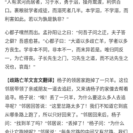
“人有滨河而居者，习于水，勇于泅，操舟鬻渡，利供百
口。裹粮就学者成徒，而溺死者几半。本学泅，不学溺，而
利害如此。若以为孰是孰非？”
心都子嘿然而出。孟孙阳让之曰：“何吾子问之迂，夫子答
之僻？吾惑愈甚。”心都子曰：“大道以多歧亡羊，学者以多
方丧生。学非本不同，非本不一，而末异若是。唯归同反
一，为亡得丧。子长先生之门，习先生之道，而不达先生之
况也，哀哉！”
【
歧路亡羊文言文翻译
】杨子的领居家跑掉了一只羊。这位
邻居带领了亲戚朋友一道去追赶，又来请杨子的家僮去帮着
追寻。杨子说：“唉！丢了一只羊，为什么要这么多人去追
寻呢？”邻居回答说：“这里岔路太多了！我们不知道它到底
从哪条路上跑了，所以只好回来了。”邻居回来后，杨子
问：“找到羊了吗？”邻居说：“丢掉了！”杨子问：“为什么
会让它跑掉呢？”邻居说：“每条岔路的中间又有岔路，我们