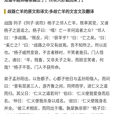
知道羊跑到哪条路去了，所以只好返回来了。
”
歧路亡羊的原文和译文/多歧亡羊的文言文及翻译
战国·列子《列子·说符》杨子之邻人亡羊，既率其党，又请
杨子之竖追之。杨子曰：“嘻！亡一羊何追者之众？”邻人
曰：“多歧路。”既反，问：“获羊乎？”曰：“亡之矣。”曰：
“奚亡之？”曰：“歧路之中又有歧焉。吾不知所之，所以反
也。”杨子戚然变容，不言者移时，不笑者竟日。门人怪
之，请曰：“羊，贱畜，又非夫子之有，而损言笑者，何
哉？”杨子不答。门人不获所命。
弟子孟孙阳出，以告都子。心都子他日与孟孙阳偕入，而问
曰：“昔有昆弟三人，游齐鲁之间，同师而学，进仁义之道
而归。其父日：‘仁义之道若何？’伯曰：‘仁义使我爱身而后
名。’仲日：‘仁义使我杀身以成名。’叔曰：‘仁义使我身名
并全。’彼三术相反，而同出于儒。孰是孰非邪？”杨子日：