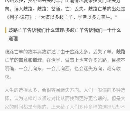
岔路太多，找不到丢失的羊。比喻情况复杂多变而迷失方
向，误入歧路。歧路：岔道。亡：丢失。歧路亡羊的出处是
《列子·说符》：“大道以多歧亡羊，学者以多方丧生。”
歧路亡羊告诉我们什么道理/多歧亡羊告诉我们一个什么
道理
歧路亡羊的故事典故讲述了由于岔路太多，丢失了羊。
歧路
亡羊的寓意和道理
：在治学、做事上也有许多岔路，目标不
明确，一会儿向东，一会儿向西，也会迷失方向，难有收
获。
人生的选择太多，会很容易迷失方向。人们一般偏向多种选
择，认为这样可以通过对比从而找到更好更合适的。但是大
家的时间都是有限的，上天给了人们多种多样的选择后却不
再慷慨给予人们足够的时间。正如歧路上又有歧路，人们的
选择上另外也附加着选择，最终要找寻的那只羊，便只能落