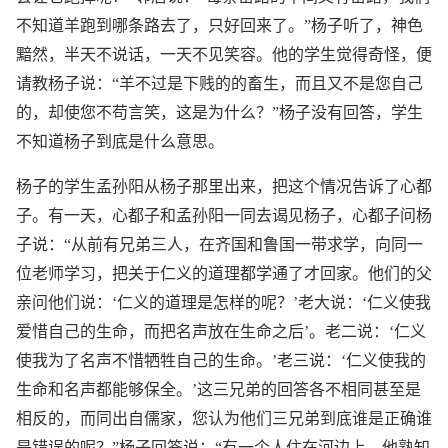
不知道羊跑到哪条路去了，只好回来了。”杨子听了，神色
黯然，半天不说话，一天不见笑容。他的学生觉得奇怪，便
请教杨子说：“羊不过是下贱的的畜生，而且又不是您自己
的，却使您不苟言笑，这是为什么？”杨子没有回答，学生
不知道杨子到底是什么意思。
杨子的学生孟孙阳从杨子那里出来，把这个情况告诉了心都
子。有一天，心都子和孟孙阳一同去谒见杨子，心都子问杨
子说：“从前有兄弟三人，在齐国和鲁国一带求学，向同一
位老师学习，把关于仁义的道理都学通了才回家。他们的父
亲问他们说：‘仁义的道理是怎样的呢？’老大说：‘仁义使我
爱惜自己的生命，而把名声放在生命之后’。老二说：‘仁义
使我为了名声不惜牺牲自己的生命。’老三说：‘仁义使我的
生命和名声都能够保全。’这三兄弟的回答各不相同甚至是
相反的，而同出自儒家，您认为他们三兄弟到底谁是正确谁
是错误的呢？”杨子回答说：“有一个人住在河边上，他熟知