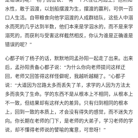
水性，敢于泅渡，以划船摆渡为生，摆渡的赢利，可供一百
口人生活。自带粮食向他学泅渡的人成群结队，这些人中溺
水而死的几乎达到半数，他们本来是学泅水的，而不是来学
溺死的，而获利与受害这样截然相反，你认为谁是正确谁是
错误的呢？”
心都子听了杨子的话，默默地同孟孙阳一起走了出来。出来
后，孟孙阳责备心都子说：“为什么你向老师提问这样迂
回，老师又回答得这样怪僻呢，我越听越糊了。”心都子
说：“大道因为岔路太多而丢失了羊，求学的人因为方法太
多而丧失了生命。学的东西不是从根本上不相同，从根本上
不一致，但结果却有这样大的差异。只有归到相同的根本
上，回到一致的本质上，才会没有得失的感觉，而不迷失方
向。你长期在老师的门下，是老师的大弟子，学习老师的学
说，却不懂得老师说的譬喻的寓意，可悲呀！”