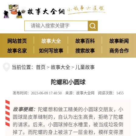
网站首页
故事大全
故事百科
故事新闻
故事名家
如何写故事
搜索故事
商务合作
当前位置：
首页
>
故事大全
>
儿童故事
陀螺和小圆球
发布时间：2023-06-09 17:40:50 来源：
故事大全网
阅读次数：1455
故事梗概：
陀螺想和做工精美的小圆球交朋友，小
圆球是皮革缝制的，自认为出生高贵，拒绝了陀螺
的请求。后来，小圆球掉在水槽里，被当成垃圾倒
掉了。而陀螺的身上被涂了一层金粉，模样变得漂