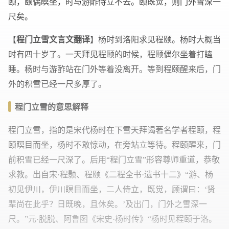
颐，颐偶瞑坐，时与游酢侍立不去。颐既觉，则门外雪深一
尺矣。
【
程门立雪文言文翻译
】杨时到洛阳求见程颐。杨时大概当
时有四十岁了。一天拜见程颐的时候，程颐偶尔坐着打瞌
睡。杨时与游酢站在门外等着没离开。等到程颐醒来后，门
外的积雪已经一尺多厚了。
程门立雪的意思解释
程门立雪，指的是宋代杨时在下雪天拜谒著名学者程颐，程
颐瞑目而坐，杨时不敢惊动，在旁站立等待。程颐醒来，门
前积雪已经一尺深了。后用“程门立雪”形容尊师重道，恭敬
求教。出自宋·程颢、程颐《二程全书·遗书十二》“游、杨
初见伊川，伊川瞑目而坐，二人侍立，既觉，顾谓曰：‘贤
辈尚在此乎？日既晚，且休矣。’及出门，门外之雪深一
尺。”元·脱脱、阿鲁图《宋史·杨时传》“杨时见程颐于洛。