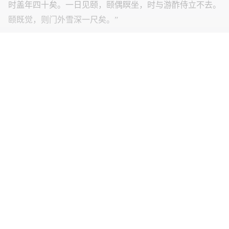
时盖年四十矣。一日见颐，颐偶瞑坐，时与游酢侍立不去。
颐既觉，则门外雪深一尺矣。”
阅读更多精彩
故事下载：
程门立雪的故事简短 杨时程门立雪的故
事.pdf
▲程门立雪的主人公杨时塑像
上一篇：
莫逆之交的故事
下一篇：
活到老学到老的故事 晋平公炳烛而学文言文翻译及启示
程门立雪告诉我们什么道理