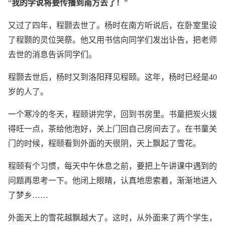
“
我的学说将要传播到南方去了！
”
又过了四年，程颢去世了。杨时在南方听说后，在卧室里设
了程颢的灵位哭祭。他又用书信向同学们发出讣告，把老师
去世的消息告诉同学们。
程颢去世后，杨时又到洛阳拜见程颐。这年，杨时已经是40
岁的人了。
一个寒冷的冬天，程颐讲完学，回到书房里。书童把炭火拨
得旺一点，茶给他泡好，关上门回自己房间去了。在书童关
门的时候，程颐看到外面的天很阴，天上飘起了雪花。
程颐有个习惯，每天中午休息之前，要把上午讲课中遇到的
问题再思考一下。他闭上眼睛，认真地思索着，渐渐地进入
了梦乡……
外面天上的雪花越飘越大了。这时，从外面来了两个学生，